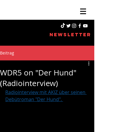
NEWSLETTER
Beitrag
WDR5 on "Der Hund"
(Radiointerview)
Radiointerview mit AKIZ über seinen 
Debütroman "Der Hund". 